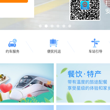
1
2
3
4
5
6
约车服务
便民托运
车站引导