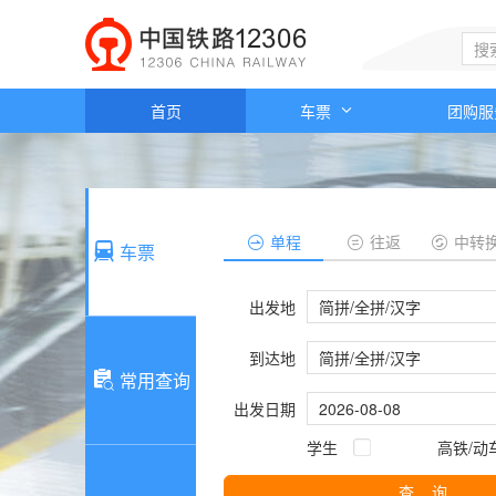
新
窗
口
打
开
首页
车票
团购
无
障
碍
说
明
单程
往返
中转
页
车票
面,
按
出发地
Alt
加
到达地
波
常用查询
浪
键
出发日期
打
学生
高铁/动
开
导
查 询