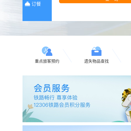
盲
订餐
模
式
重点旅客预约
遗失物品查找