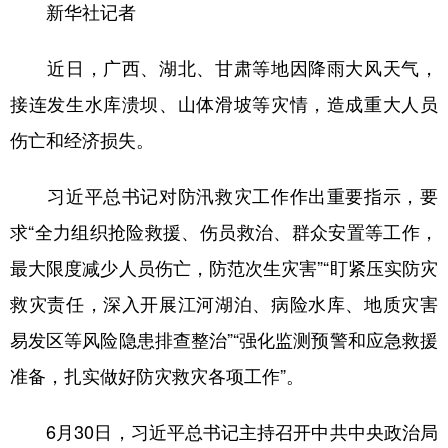
新华社记者
学术中国
乡村振兴
银龄
溯源中国
近日，广西、湖北、甘肃等地因降雨大风天气，
城市
旅游
能源
会展
接连发生水库溃坝、山体滑坡等灾情，造成重大人员
彩票
娱乐
时尚
悦读
伤亡和经济损失。
公益
一带一路
亚太网
上市公司
习近平总书记对防汛救灾工作作出重要指示，要
文化产业
求“全力组织抢险救援、伤员救治、群众安置等工作，
最大限度减少人员伤亡，防范次生灾害”“盯紧压实防灾
地方频道
救灾责任，深入开展江河湖泊、病险水库、地质灾害
北京
天津
河北
山西
易发区等风险隐患排查整治”“强化监测预警和应急救援
辽宁
吉林
上海
江苏
准备，扎实做好防灾救灾各项工作”。
浙江
安徽
福建
江西
6月30日，习近平总书记主持召开中共中央政治局