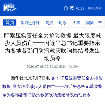
手机版
网站无障碍
PC版本
网站地图
首页
学习进行时
高层
时政
人事
国际
财
盯紧压实责任全力抢险救援 最大限度减
学习进行时
高层
时政
人事
少人员伤亡——习近平总书记重要指示
国际
财经
网评
港澳
为各地各部门防汛救灾吹响集结号发出
台湾
思客智库
全球连线
教育
动员令
科技
科创
量子
体育
2026-07-08 00:21:33
来源：新华网
文化
书画
健康
军事
新华社北京7月7日电
题：盯紧压实责任全力抢险
访谈
视频
图片
政务
救援 最大限度减少人员伤亡——习近平总书记重要指
示为各地各部门防汛救灾吹响集结号发出动员令
法律
中央文件
金融
汽车
食品
人居
信息化
数字经济