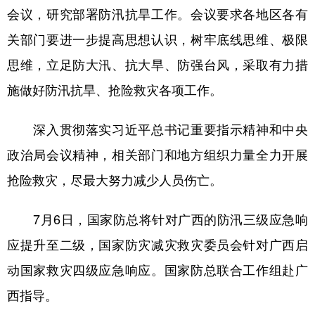
山东
河南
湖北
湖南
会议，研究部署防汛抗旱工作。会议要求各地区各有
广东
广西
海南
重庆
关部门要进一步提高思想认识，树牢底线思维、极限
四川
贵州
云南
西藏
思维，立足防大汛、抗大旱、防强台风，采取有力措
施做好防汛抗旱、抢险救灾各项工作。
陕西
甘肃
青海
宁夏
新疆
内蒙古
黑龙江
深入贯彻落实习近平总书记重要指示精神和中央
政治局会议精神，相关部门和地方组织力量全力开展
多语种频道
抢险救灾，尽最大努力减少人员伤亡。
English
Español
Français
عربى
7月6日，国家防总将针对广西的防汛三级应急响
Русский язык
日本語
한국어
应提升至二级，国家防灾减灾救灾委员会针对广西启
Deutsch
Português
动国家救灾四级应急响应。国家防总联合工作组赴广
西指导。