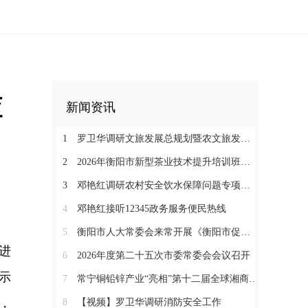
查
新闻资讯
1
罗卫华调研文旅发展总规划暨农文旅发展工作
2
2026年衡阳市新型茶业技术提升培训班在塔山瑶族乡开班
3
邓艳红调研农村安全饮水保障问题专项整治和抗旱保水工作
4
邓艳红接听12345政务服务便民热线
5
衡阳市人大常委会来常开展《衡阳市促进中医药康养与文旅融合发展若干规定（草案）》立法调研
进
6
2026年度第二十五次市委常委会会议召开
示
7
常宁铜铅锌产业“亮相”第十二届全球湘商大会京津冀推介会
，
8
【视频】罗卫华调研消防安全工作