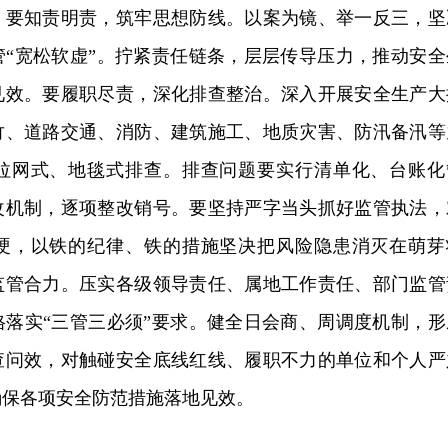
。要知责明责，筑牢思想防线。以案为镜、举一反三，坚
管“宽松软虚”。拧紧责任链条，层层传导压力，推动安全
见效。要履职尽责，深化排查整治。深入开展安全生产大
竹、道路交通、消防、建筑施工、地质灾害、防汛备汛等
拉网式、地毯式排查。排查问题要实行清单化、台账化
改机制，逐项整改销号。要坚持严字当头抓好监管执法，
硬，以铁的纪律、铁的措施坚决把风险隐患消灭在萌芽
监管合力。压实各级领导责任、属地工作责任、部门监管
格落实“三管三必须”要求。健全日会商、周调度机制，形
查问效，对触碰安全底线红线、履职不力的单位和个人严
确保各项安全防范措施落地见效。