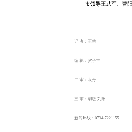
市领导王武军、曹
记 者：王荣
编 辑：贺子丰
二 审：袁丹
三 审：胡敏 刘阳
新闻热线：0734-7221155