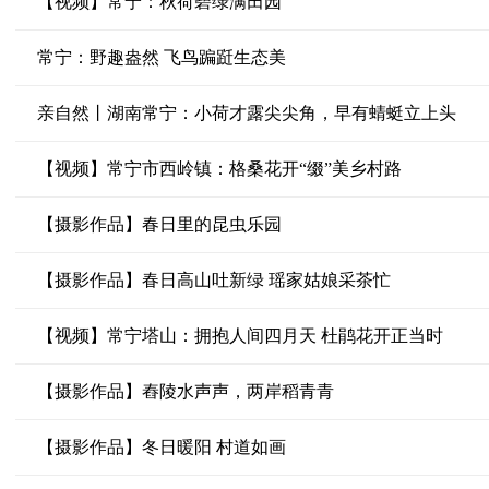
【视频】常宁：秋荷碧绿满田园
常宁：野趣盎然 飞鸟蹁跹生态美
亲自然丨湖南常宁：小荷才露尖尖角，早有蜻蜓立上头
【视频】常宁市西岭镇：格桑花开“缀”美乡村路
【摄影作品】春日里的昆虫乐园
【摄影作品】春日高山吐新绿 瑶家姑娘采茶忙
【视频】常宁塔山：拥抱人间四月天 杜鹃花开正当时
【摄影作品】舂陵水声声，两岸稻青青
【摄影作品】冬日暖阳 村道如画