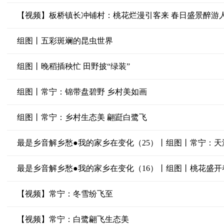
【视频】板桥镇长冲铺村：桃花烂漫引客来 春日盛景醉游
组图丨五彩斑斓的昆虫世界
组图丨晚稻插秧忙 田野披“绿装”
组图丨常宁：锦带盘碧野 乡村美如画
组图丨常宁：乡村生态美 翩跹白鹭飞
最是乡音解乡愁●我的家乡在变化（25）丨组图丨常宁：
最是乡音解乡愁●我的家乡在变化（16）丨组图丨桃花盛开
【视频】常宁：冬雪纷飞至
【视频】常宁：白鹭翩飞生态美