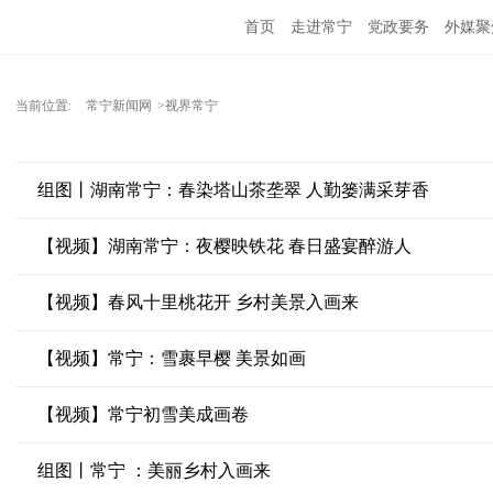
首页
走进常宁
党政要务
外媒聚
当前位置:
常宁新闻网
>视界常宁
组图丨湖南常宁：春染塔山茶垄翠 人勤篓满采芽香
【视频】湖南常宁：夜樱映铁花 春日盛宴醉游人
【视频】春风十里桃花开 乡村美景入画来
【视频】常宁：雪裹早樱 美景如画
【视频】常宁初雪美成画卷
组图丨常宁 ：美丽乡村入画来