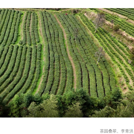
茶园叠翠。李青洪