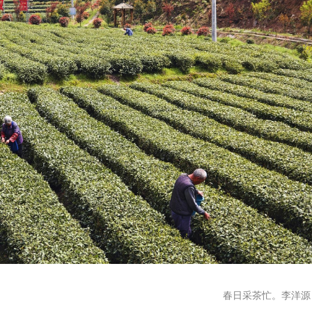
春日采茶忙。李洋源