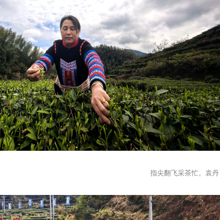
指尖翻飞采茶忙。袁丹