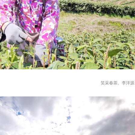
笑采春茶。李洋源