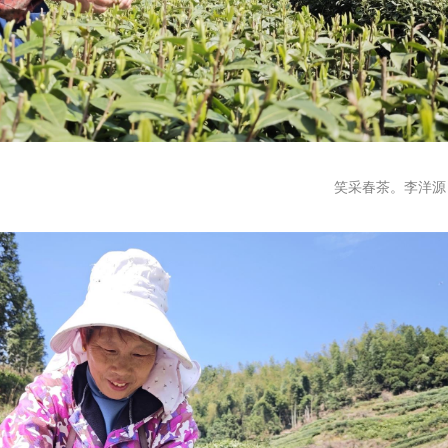
笑
采春茶。李洋源