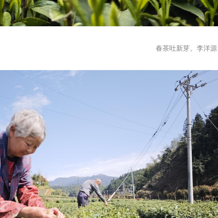
春茶吐新芽。李洋源