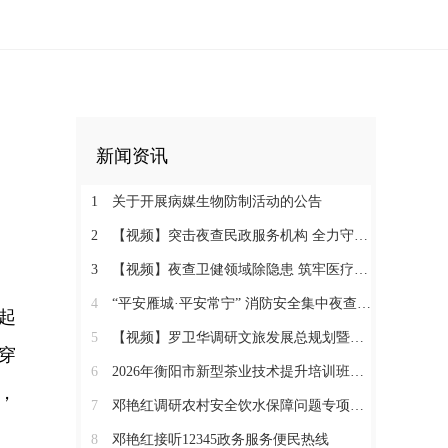
新闻资讯
1
关于开展病媒生物防制活动的公告
2
【视频】突击夜查民政服务机构 全力守护特殊群体安全
3
【视频】夜查卫健领域除隐患 筑牢医疗机构消防安全“防火墙”
4
“平安雁城·平安常宁” 消防安全集中夜查行动通告
起
5
【视频】罗卫华调研文旅发展总规划暨农文旅发展工作
穿
6
2026年衡阳市新型茶业技术提升培训班在塔山瑶族乡开班
，
7
邓艳红调研农村安全饮水保障问题专项整治和抗旱保水工作
8
邓艳红接听12345政务服务便民热线