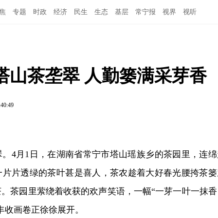
焦
专题
时政
经济
民生
生态
基层
常宁报
视界
视听
塔山茶垄翠 人勤篓满采芽香
:40:49
翠。4月1日，在湖南省常宁市塔山瑶族乡的茶园里，连绵
一片片透绿的茶叶甚是喜人，茶农趁着大好春光腰挎茶篓
茶。茶园里萦绕着收获的欢声笑语，一幅“一芽一叶一抹香
丰收画卷正徐徐展开。