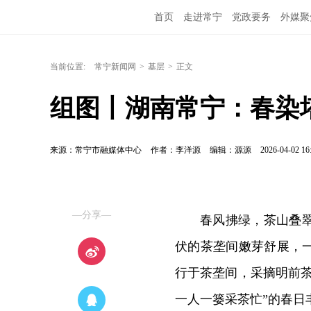
首页
走进常宁
党政要务
外媒聚
当前位置:
常宁新闻网
>
基层
>
正文
组图丨湖南常宁：春染
来源：常宁市融媒体中心
作者：李洋源
编辑：源源
2026-04-02 16
—分享—
春风拂绿，茶山叠
伏的茶垄间嫩芽舒展，
行于茶垄间，采摘明前
一人一篓采茶忙”的春日