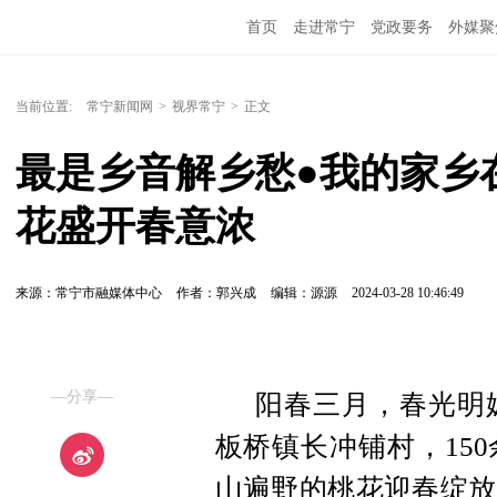
首页
走进常宁
党政要务
外媒聚
当前位置:
常宁新闻网
>
视界常宁
>
正文
最是乡音解乡愁●我的家乡
花盛开春意浓
来源：常宁市融媒体中心
作者：郭兴成
编辑：源源
2024-03-28 10:46:49
—分享—
阳春三月，春光明
板桥镇长冲铺村，15
山遍野的桃花迎春绽放