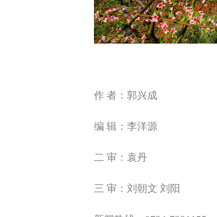
作 者：郭兴成
编 辑：李洋源
二 审：袁丹
三 审：刘朝文 刘阳