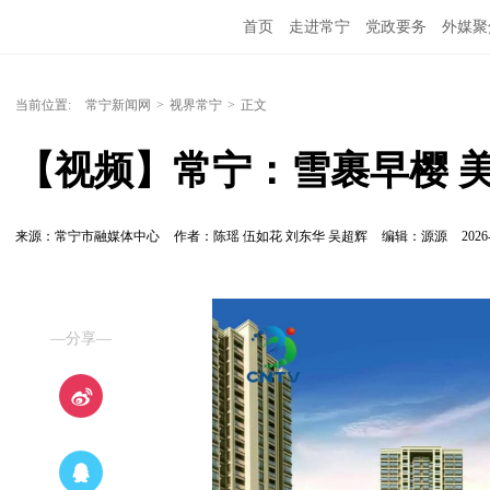
首页
走进常宁
党政要务
外媒聚
当前位置:
常宁新闻网
>
视界常宁
>
正文
【视频】常宁：雪裹早樱 
来源：常宁市融媒体中心
作者：陈瑶 伍如花 刘东华 吴超辉
编辑：源源
2026
—分享—