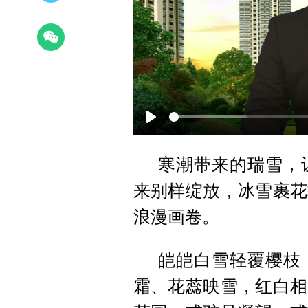
Play
寒潮带来的瑞雪，
来别样绽放，冰雪裹花
浪漫画卷。
皑皑白雪轻覆樱枝
霜、花蕊映雪，红白相