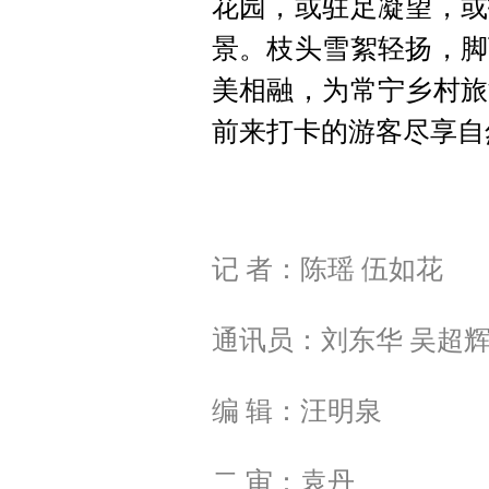
花园，或驻足凝望，或
景。枝头雪絮轻扬，脚
美相融，为常宁乡村旅
前来打卡的游客尽享自
记 者：陈瑶 伍如花
通讯员：刘东华 吴超
编 辑：汪明泉
二 审：袁丹