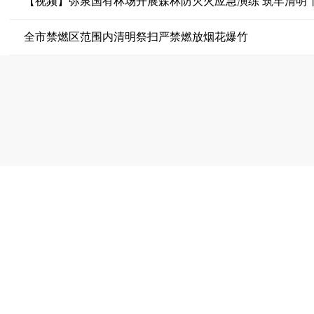
【视频】弥泉国有林场开展森林防灭火应急演练 筑牢清明“
全市禁燃区范围内清明祭扫严禁燃放烟花爆竹