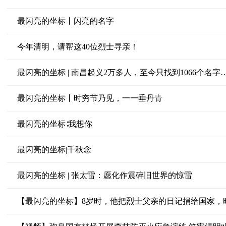
最闪亮的坐标丨闪亮的名字
今年清明，请帮这40位烈士寻亲！
最闪亮的坐标 | 南昌起义2万多人，至今只找到1066个名字
最闪亮的坐标丨时穷节乃见，一一垂丹青
最闪亮的坐标∶我想你
最闪亮的坐标|千秋念
最闪亮的坐标 | 张太雷：愿化作震碎旧世界的惊雷
【最闪亮的坐标】8岁时，他把烈士父亲的日记捐给国家，时