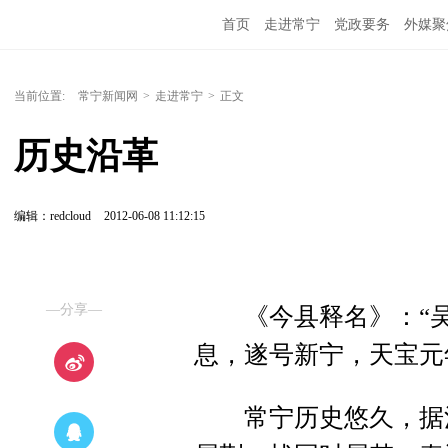
首页
走进常宁
党政要务
外媒聚
当前位置:
常宁新闻网
>
走进常宁
>
正文
历史沿革
编辑：redcloud
2012-06-08 11:12:15
—分享—
《今县释名》：“吴
息，遂号新宁，天宝元
常宁历史悠久，据清