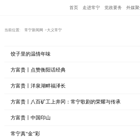
首页
走进常宁
党政要务
外媒聚
当前位置:
常宁新闻网
>大义常宁
饺子里的温情年味
方富贵丨点赞衡阳话经典
方富贵丨洋泉湖畔福泽长
方富贵丨八百矿工上井冈：常宁歌剧的荣耀与传承
方富贵丨中国印山
常宁真“金”彩