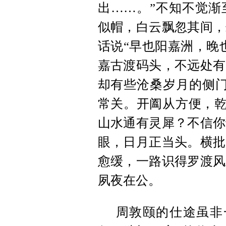
出……。”不知不觉渐
似帽，白云飘忽其间，
话说“早也阳嘉洲，晚
嘉古渡码头，不远处有
却有些沧桑岁月的侧门
常关。开阖从方便，乾
山水通有灵犀？不信你
眼，日月正当头。横批
愈缓，一路识得罗渡风
夙夜在公。
周敦颐的仕途虽非