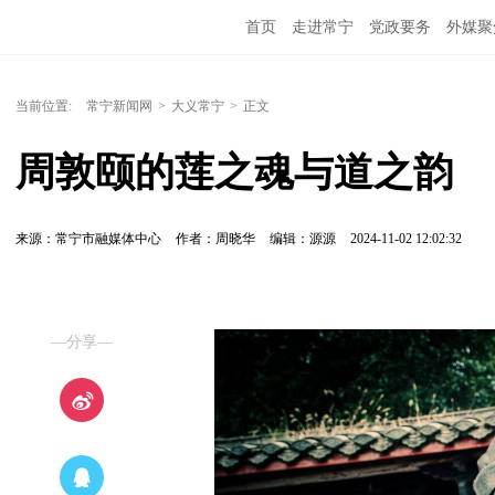
首页
走进常宁
党政要务
外媒聚
当前位置:
常宁新闻网
>
大义常宁
>
正文
周敦颐的莲之魂与道之韵
来源：常宁市融媒体中心
作者：周晓华
编辑：源源
2024-11-02 12:02:32
—分享—