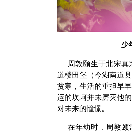
少
周敦颐生于北宋真宗
道楼田堡（今湖南道县
贫寒，生活的重担早早
运的坎坷并未磨灭他的
对未来的憧憬。
在年幼时，周敦颐