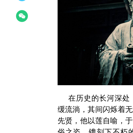
在历史的长河深处
缓流淌，其间闪烁着无
先贤，他以莲自喻，于
俗之姿，镌刻下不朽