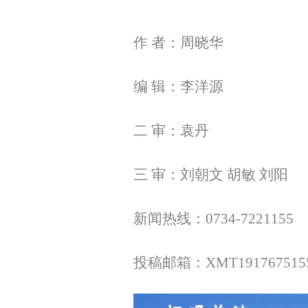
作 者：周晓华
编 辑：李洋源
二 审：袁丹
三 审：刘朝文 胡敏 刘阳
新闻热线：0734-7221155
投稿邮箱：XMT1917675155