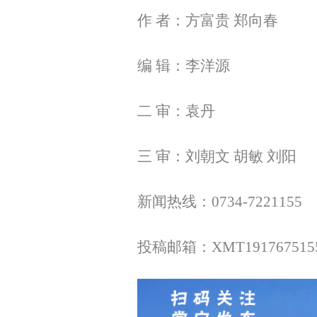
作 者：方富贵 郑向春
编 辑：李洋源
二 审：袁丹
三 审：刘朝文 胡敏 刘阳
新闻热线：0734-7221155
投稿邮箱：XMT1917675155