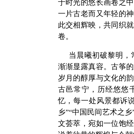
于时光的悠长画卷之中
一片古老而又年轻的神
此交相辉映，共同织就
卷。
当晨曦初破黎明，
渐渐显露真容。古筝的
岁月的醇厚与文化的韵
古邑常宁，历经悠悠
忆，每一处风景都诉说
乡”“中国民间艺术之乡
文荟萃，宛如一位饱经