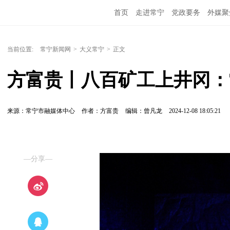
首页
走进常宁
党政要务
外媒聚
当前位置:
常宁新闻网
>
大义常宁
>
正文
方富贵丨八百矿工上井冈：
来源：常宁市融媒体中心
作者：方富贵
编辑：曾凡龙
2024-12-08 18:05:21
—分享—