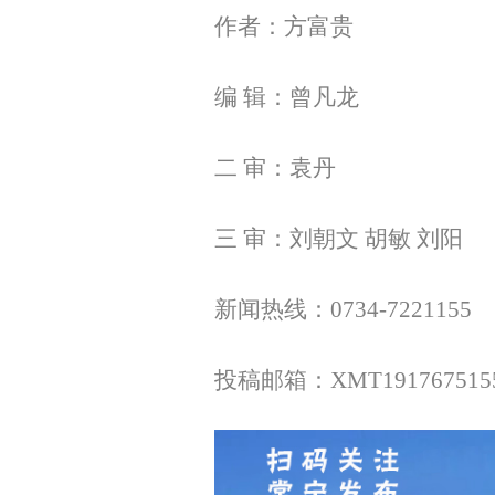
作者：方富贵
编 辑：曾凡龙
二 审：袁丹
三 审：刘朝文 胡敏 刘阳
新闻热线：0734-7221155
投稿邮箱：XMT1917675155