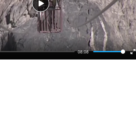
Play
08:08
E
f