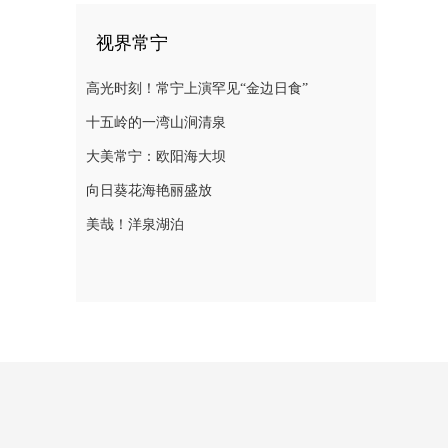
视界常宁
高光时刻！常宁上演罕见“金边日食”
十五岭的一湾山涧清泉
大美常宁：欧阳海大坝
向日葵花海艳丽盛放
美哉！洋泉湖泊