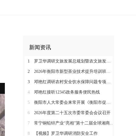
新闻资讯
1
罗卫华调研文旅发展总规划暨农文旅发展工作
2
2026年衡阳市新型茶业技术提升培训班在塔山瑶族乡开班
3
邓艳红调研农村安全饮水保障问题专项整治和抗旱保水工作
4
邓艳红接听12345政务服务便民热线
5
衡阳市人大常委会来常开展《衡阳市促进中医药康养与文旅融合发展若干规定（草案）》立法调研
6
2026年度第二十五次市委常委会会议召开
7
常宁铜铅锌产业“亮相”第十二届全球湘商大会京津冀推介会
8
【视频】罗卫华调研消防安全工作