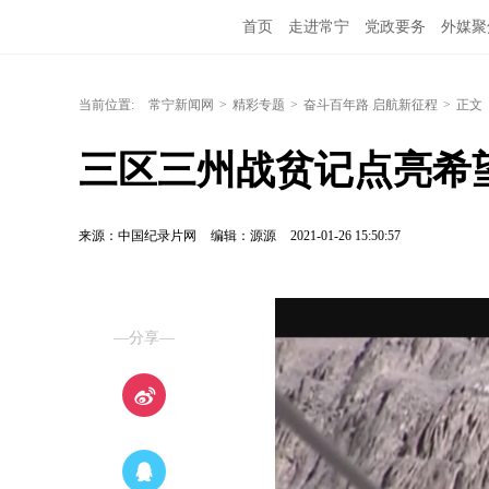
首页
走进常宁
党政要务
外媒聚
当前位置:
常宁新闻网
>
精彩专题
>
奋斗百年路 启航新征程
>
正文
三区三州战贫记点亮希
来源：中国纪录片网
编辑：源源
2021-01-26 15:50:57
—分享—