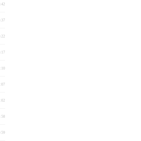
6:42
6:37
6:22
6:17
2:10
2:07
2:02
1:58
0:59