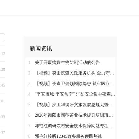
新闻资讯
2:12
1
关于开展病媒生物防制活动的公告
6:28
2
【视频】突击夜查民政服务机构 全力守护特殊群体安全
3
【视频】夜查卫健领域除隐患 筑牢医疗机构消防安全“防火墙”
8:45
4
“平安雁城·平安常宁” 消防安全集中夜查行动通告
9:01
5
【视频】罗卫华调研文旅发展总规划暨农文旅发展工作
6
2026年衡阳市新型茶业技术提升培训班在塔山瑶族乡开班
5:33
7
邓艳红调研农村安全饮水保障问题专项整治和抗旱保水工作
0:37
8
邓艳红接听12345政务服务便民热线