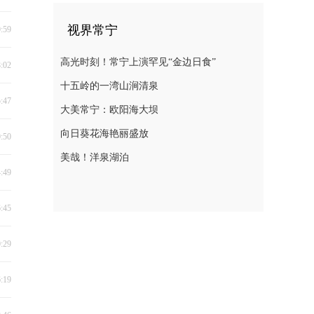
视界常宁
0:59
高光时刻！常宁上演罕见“金边日食”
8:02
十五岭的一湾山涧清泉
5:47
大美常宁：欧阳海大坝
向日葵花海艳丽盛放
0:50
美哉！洋泉湖泊
4:49
6:45
0:29
6:19