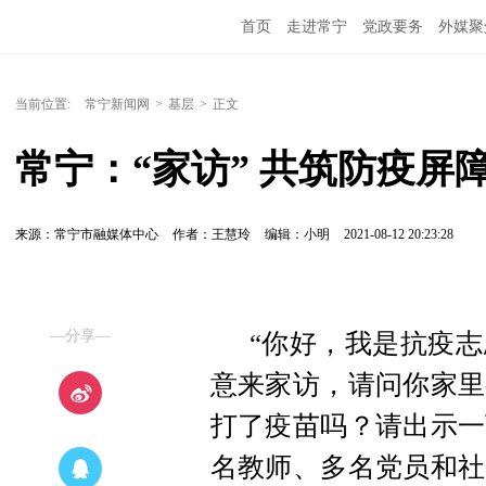
首页
走进常宁
党政要务
外媒聚
当前位置:
常宁新闻网
>
基层
>
正文
常宁：“家访” 共筑防疫屏
来源：常宁市融媒体中心
作者：王慧玲
编辑：小明
2021-08-12 20:23:28
—分享—
“你好，我是抗疫
意来家访，请问你家里
打了疫苗吗？请出示一
名教师、多名党员和社