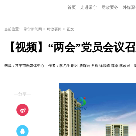
首页
走进常宁
党政要务
外媒聚
当前位置:
常宁新闻网
>
时政要闻
>
正文
【视频】“两会”党员会议
来源：常宁市融媒体中心
作者：李尤生 胡凡 詹辉云 尹辉 徐晨峰 谭卓 李政民
—分享—