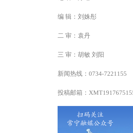
编 辑：刘姝彤
二 审：袁丹
三 审：胡敏 刘阳
新闻热线：0734-7221155
投稿邮箱：XMT1917675155