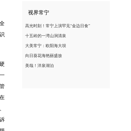
视界常宁
全
高光时刻！常宁上演罕见“金边日食”
识
十五岭的一湾山涧清泉
大美常宁：欧阳海大坝
向日葵花海艳丽盛放
硬
美哉！洋泉湖泊
一
管
在
、
诉
领