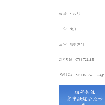
编
辑：刘姝彤
二 审：袁丹
三 审：胡敏 刘阳
新闻热线：0734-7221155
投稿邮箱：XMT
19176751553
@1