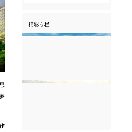
精彩专栏
nter
ullscreen
思
参
作