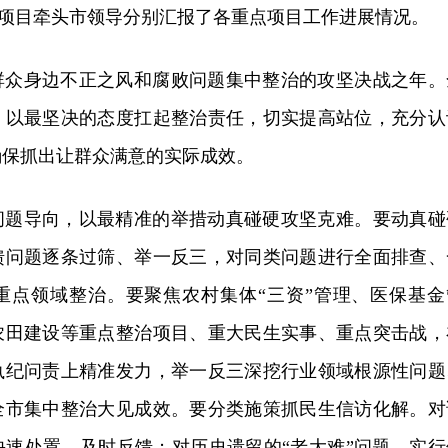
”重点项目牵头市领导分别汇报了各重点项目工作进展情况。
群众身边不正之风和腐败问题集中整治的攻坚决战之年。
，以最坚决的态度扛起整治责任，切实提高站位，充分认
确保抓出让群众满意的实际成效。
问题导向，以最精准的举措动真碰硬攻坚克难。要动真碰
馈问题逐条过筛、举一反三，对同类问题进行全面排查、
重点领域整治。要聚焦农村集体“三资”管理、医保基金
农田建设等重点整治项目、重大民生实事、重点突击战，
执纪问责上精准发力，举一反三深挖行业领域根源性问题
全市集中整治大见成效。要分类施策抓民生信访化解。对
快速处置、及时反馈；对历史遗留的“老大难”问题，实行