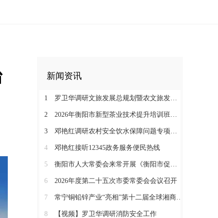
治
新闻资讯
1
罗卫华调研文旅发展总规划暨农文旅发展工作
2
2026年衡阳市新型茶业技术提升培训班在塔山瑶族乡开班
3
邓艳红调研农村安全饮水保障问题专项整治和抗旱保水工作
4
邓艳红接听12345政务服务便民热线
5
衡阳市人大常委会来常开展《衡阳市促进中医药康养与文旅融合发展若干规定（草案）》立法调研
6
2026年度第二十五次市委常委会会议召开
7
常宁铜铅锌产业“亮相”第十二届全球湘商大会京津冀推介会
8
【视频】罗卫华调研消防安全工作