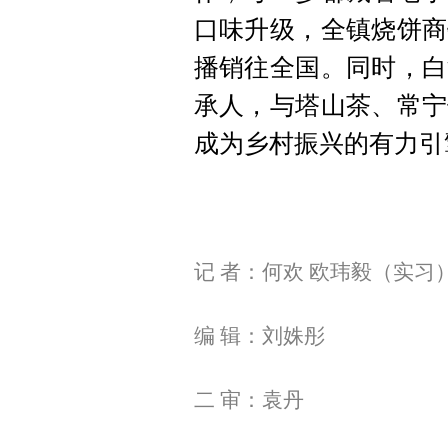
口味升级，全镇烧饼商
播销往全国。同时，白
承人，与塔山茶、常宁
成为乡村振兴的有力引
记 者：何欢 欧玮毅（实习
编
辑：刘姝彤
二 审：袁丹