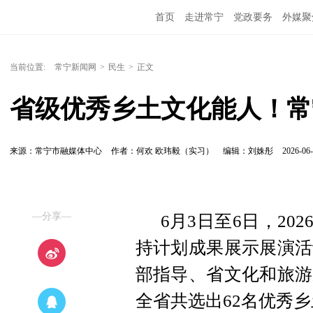
首页
走进常宁
党政要务
外媒聚
当前位置:
常宁新闻网
>
民生
>
正文
省级优秀乡土文化能人！常
来源：常宁市融媒体中心
作者：何欢 欧玮毅（实习）
编辑：刘姝彤
2026-06-
—分享—
6月3日至6日，20
持计划成果展示展演活
部指导、省文化和旅游
全省共选出62名优秀