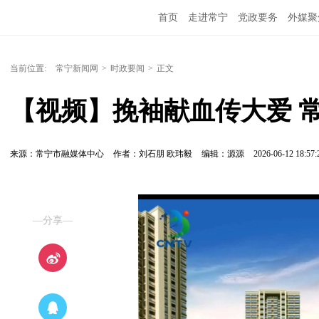
首页
走进常宁
党政要务
外媒聚
当前位置:
常宁新闻网
>
时政要闻
>
正文
【视频】挽袖献血传大爱 
来源：常宁市融媒体中心
作者：刘石朋 欧玮毅
编辑：源源
2026-06-12 18:57:
—分享—