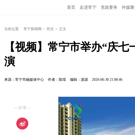
首页
走进常宁
党政要务
外媒聚
当前位置:
常宁新闻网
>
民生
>
正文
【视频】常宁市举办“庆七
演
来源：常宁市融媒体中心
作者：陈瑶
编辑：源源
2026-06-30 21:08:46
—分享—