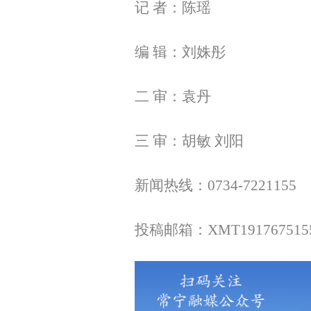
记 者：陈瑶
编 辑：刘姝彤
二 审：袁丹
三 审：胡敏 刘阳
新闻热线：0734-7221155
投稿邮箱：XMT1917675155