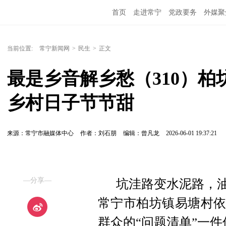
首页
走进常宁
党政要务
外媒聚
当前位置:
常宁新闻网
>
民生
>
正文
最是乡音解乡愁（310）柏
乡村日子节节甜
来源：常宁市融媒体中心
作者：刘石朋
编辑：曾凡龙
2026-06-01 19:37:21
—分享—
坑洼路变水泥路，油
常宁市柏坊镇易塘村依
群众的“问题清单”一件