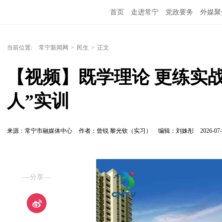
首页
走进常宁
党政要务
外媒聚
当前位置:
常宁新闻网
>
民生
>
正文
【视频】既学理论 更练实
人”实训
来源：常宁市融媒体中心
作者：曾锐​ 黎光钦（实习）
编辑：刘姝彤
2026-07-
—分享—