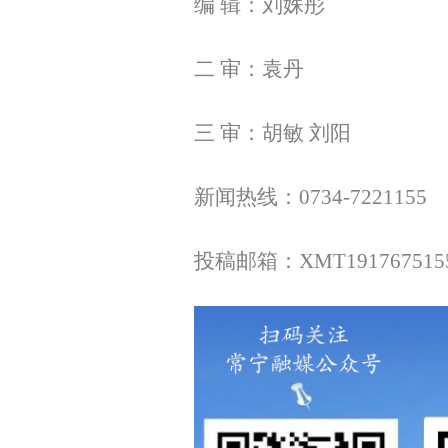
编 辑：刘姝彤
二 审：袁丹
三 审：胡敏 刘阳
新闻热线：0734-7221155
投稿邮箱：XMT1917675155