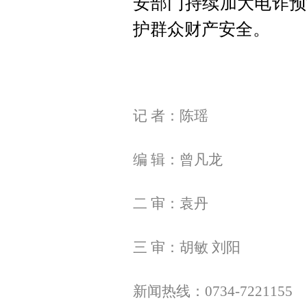
安部门持续加大电诈预
护群众财产安全。
记 者：陈瑶
编 辑：曾凡龙
二 审：袁丹
三 审：胡敏 刘阳
新闻热线：0734-7221155