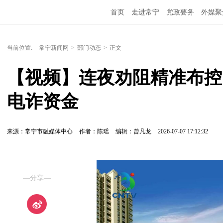
首页
走进常宁
党政要务
外媒聚
当前位置:
常宁新闻网
>
部门动态
>
正文
【视频】连夜劝阻精准布控
电诈资金
来源：常宁市融媒体中心
作者：陈瑶
编辑：曾凡龙
2026-07-07 17:12:32
—分享—