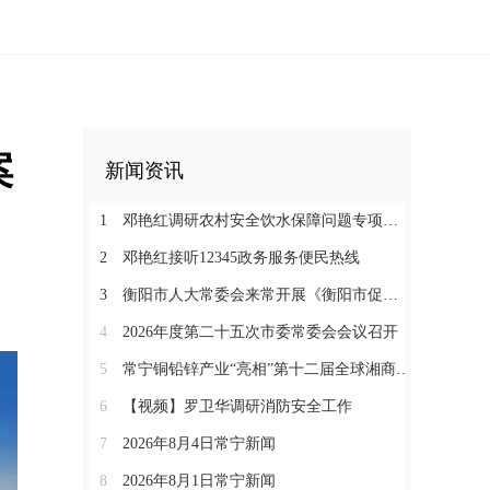
案
新闻资讯
1
邓艳红调研农村安全饮水保障问题专项整治和抗旱保水工作
2
邓艳红接听12345政务服务便民热线
3
衡阳市人大常委会来常开展《衡阳市促进中医药康养与文旅融合发展若干规定（草案）》立法调研
4
2026年度第二十五次市委常委会会议召开
5
常宁铜铅锌产业“亮相”第十二届全球湘商大会京津冀推介会
6
【视频】罗卫华调研消防安全工作
7
2026年8月4日常宁新闻
8
2026年8月1日常宁新闻