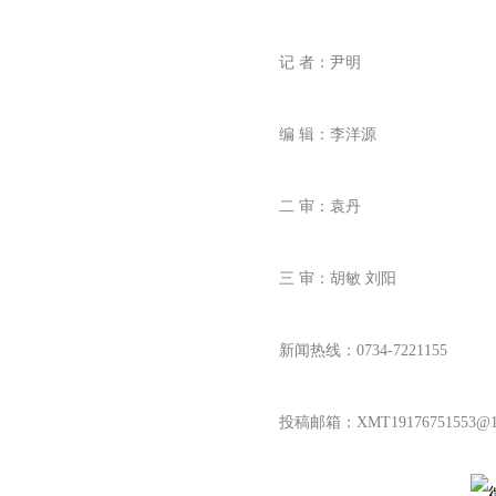
记 者：尹明
编 辑：李洋源
二 审：袁丹
三 审：胡敏 刘阳
新闻热线：0734-7221155
投稿邮箱：XMT19176751553@16