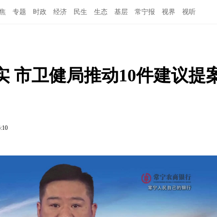
焦
专题
时政
经济
民生
生态
基层
常宁报
视界
视听
 市卫健局推动10件建议提
6:10