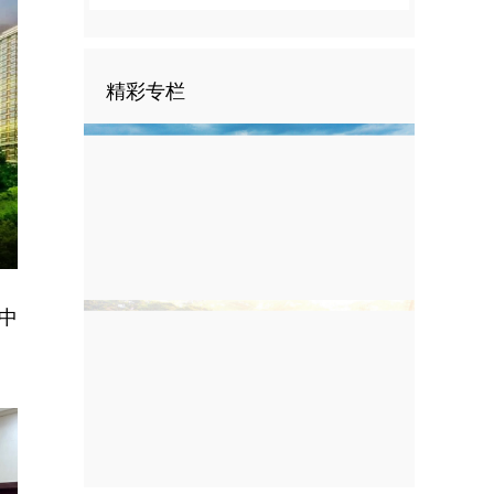
精彩专栏
nter
ullscreen
中
。