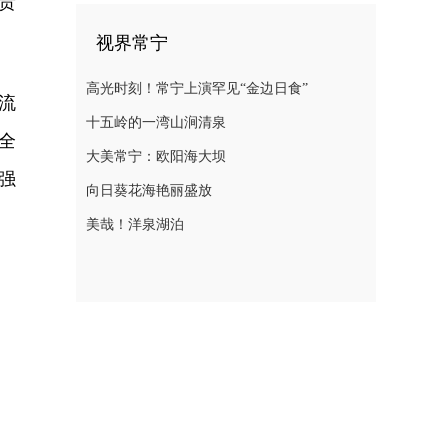
责
视界常宁
高光时刻！常宁上演罕见“金边日食”
流
十五岭的一湾山涧清泉
全
大美常宁：欧阳海大坝
强
向日葵花海艳丽盛放
美哉！洋泉湖泊