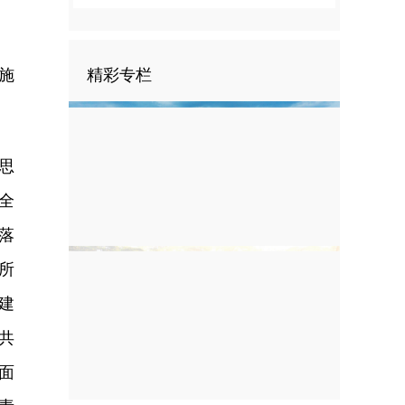
施
精彩专栏
思
全
落
所
建
共
面