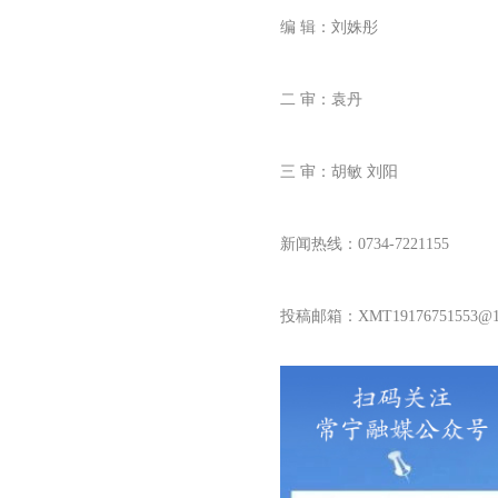
编 辑：刘姝彤
二 审：袁丹
三 审：胡敏 刘阳
新闻热线：0734-7221155
投稿邮箱：XMT19176751553@16