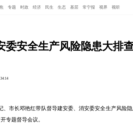
焦
专题
时政
经济
民生
生态
基层
常宁报
视界
视听
安委安全生产风险隐患大排
:34:14
书记、市长邓艳红带队督导建安委、消安委安全生产风险隐
召开专题督导会议。