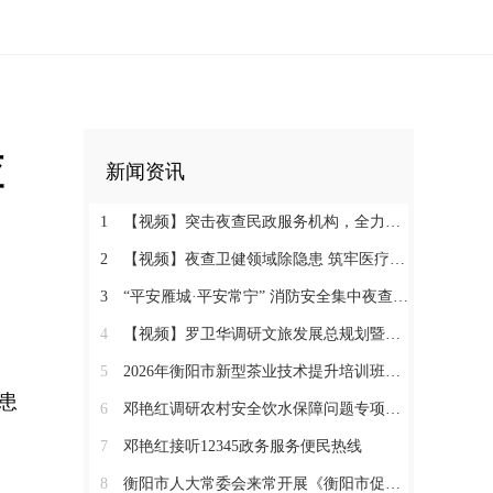
查
新闻资讯
1
【视频】突击夜查民政服务机构，全力守护特殊群体安全
2
【视频】夜查卫健领域除隐患 筑牢医疗机构消防安全“防火墙”
3
“平安雁城·平安常宁” 消防安全集中夜查行动通告
4
【视频】罗卫华调研文旅发展总规划暨农文旅发展工作
5
2026年衡阳市新型茶业技术提升培训班在塔山瑶族乡开班
患
6
邓艳红调研农村安全饮水保障问题专项整治和抗旱保水工作
7
邓艳红接听12345政务服务便民热线
8
衡阳市人大常委会来常开展《衡阳市促进中医药康养与文旅融合发展若干规定（草案）》立法调研