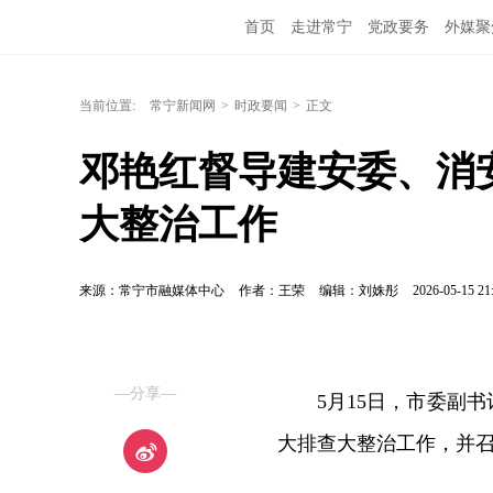
首页
走进常宁
党政要务
外媒聚
当前位置:
常宁新闻网
>
时政要闻
>
正文
邓艳红督导建安委、消
大整治工作
来源：常宁市融媒体中心
作者：王荣
编辑：刘姝彤
2026-05-15 21
—分享—
5月15日，市委副
大排查大整治工作，并