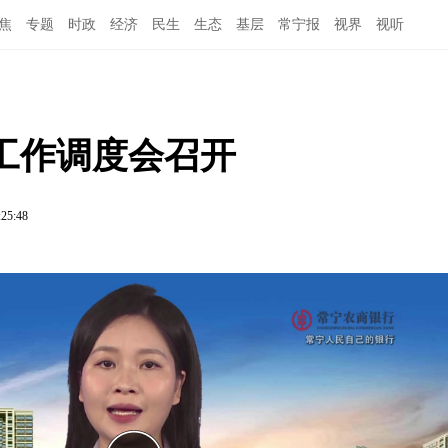
焦
专题
时政
经济
民生
生态
基层
常宁报
视界
视听
工作调度会召开
:25:48