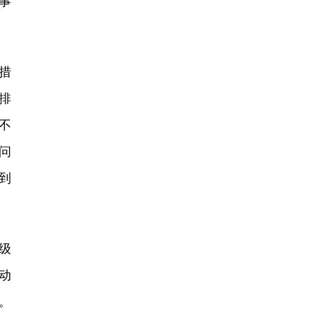
事
措
排
不
问
到
级
动
。