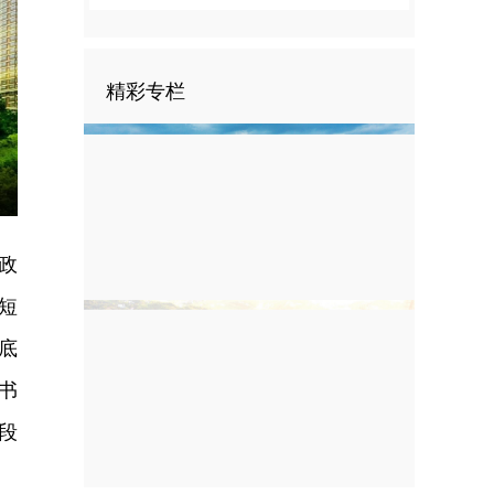
精彩专栏
nter
ullscreen
政
短
底
书
段