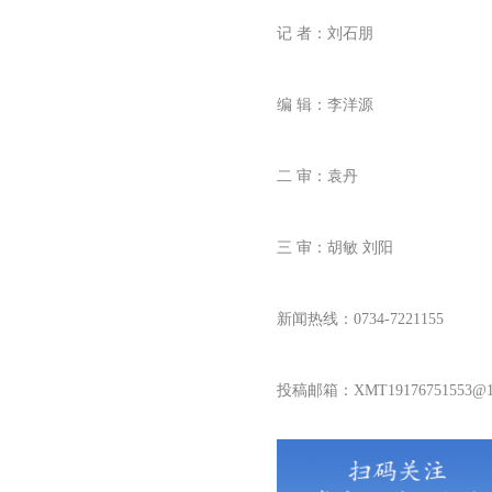
记 者：刘石朋
编 辑：李洋源
二 审：袁丹
三 审：胡敏 刘阳
新闻热线：0734-7221155
投稿邮箱：XMT19176751553@16