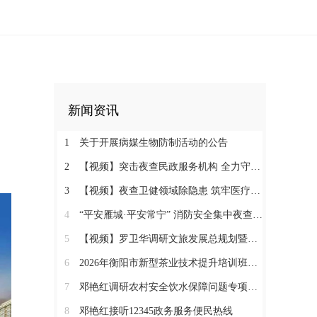
新闻资讯
1
关于开展病媒生物防制活动的公告
2
【视频】突击夜查民政服务机构 全力守护特殊群体安全
3
【视频】夜查卫健领域除隐患 筑牢医疗机构消防安全“防火墙”
4
“平安雁城·平安常宁” 消防安全集中夜查行动通告
5
【视频】罗卫华调研文旅发展总规划暨农文旅发展工作
6
2026年衡阳市新型茶业技术提升培训班在塔山瑶族乡开班
7
邓艳红调研农村安全饮水保障问题专项整治和抗旱保水工作
8
邓艳红接听12345政务服务便民热线