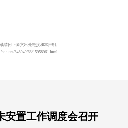
载请附上原文出处链接和本声明。
/content/646049/63/15958961.html
未安置工作调度会召开