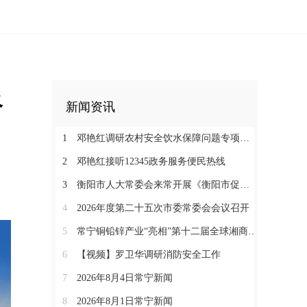
督
新闻资讯
1
邓艳红调研农村安全饮水保障问题专项整治和抗旱保水工作
2
邓艳红接听12345政务服务便民热线
3
衡阳市人大常委会来常开展《衡阳市促进中医药康养与文旅融合发展若干规定（草案）》立法调研
4
2026年度第二十五次市委常委会会议召开
5
常宁铜铅锌产业“亮相”第十二届全球湘商大会京津冀推介会
6
【视频】罗卫华调研消防安全工作
7
2026年8月4日常宁新闻
8
2026年8月1日常宁新闻