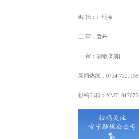
编 辑：汪明泉
二 审：袁丹
三 审：胡敏 刘阳
新闻热线：0734-7221155
投稿邮箱：XMT
1917675