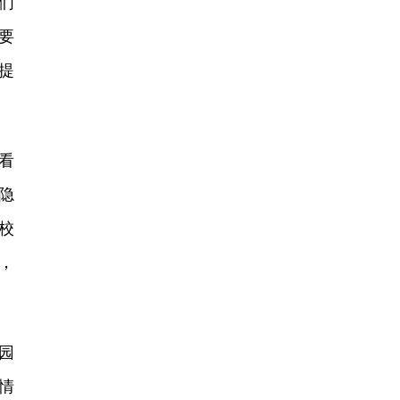
们
要
提
看
隐
校
，
园
情