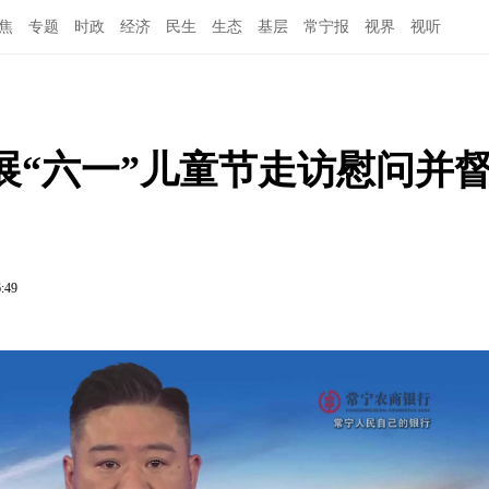
焦
专题
时政
经济
民生
生态
基层
常宁报
视界
视听
展“六一”儿童节走访慰问并
6:49