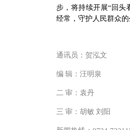
步，将持续开展“回头
经常，守护人民群众的
通讯员：贺泓文
编 辑：汪明泉
二 审：袁丹
三 审：胡敏 刘阳