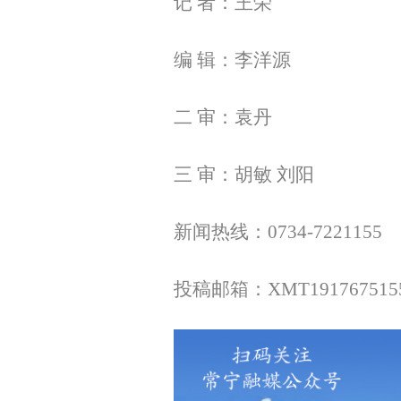
记 者：王荣
编 辑：李洋源
二 审：袁丹
三 审：胡敏 刘阳
新闻热线：0734-7221155
投稿邮箱：XMT1917675155