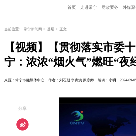
首页
走进常宁
党政要务
外媒聚
当前位置:
常宁新闻网
>
基层
>
正文
【视频】【贯彻落实市委十
宁：浓浓“烟火气”燃旺“夜
来源：常宁市融媒体中心
作者：刘石朋 李青洪 罗彦卿
编辑：小明
2024-09-05
—分享—