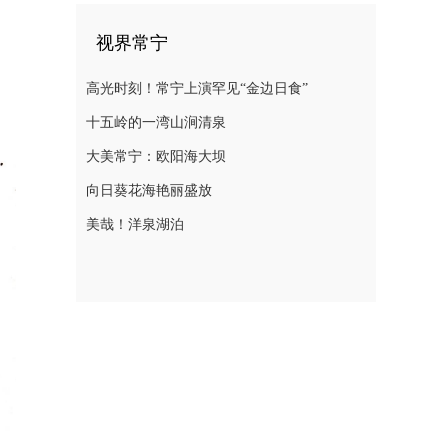
视界常宁
高光时刻！常宁上演罕见“金边日食”
十五岭的一湾山涧清泉
大美常宁：欧阳海大坝
向日葵花海艳丽盛放
美哉！洋泉湖泊