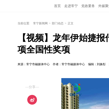
首页
走进常宁
党政要务
外媒聚
当前位置:
常宁新闻网
>
部门动态
>
正文
【视频】龙年伊始捷报
项全国性奖项
来源：常宁市融媒体中心
作者：常宁市融媒体中心
编辑：刘姝彤
—分享—