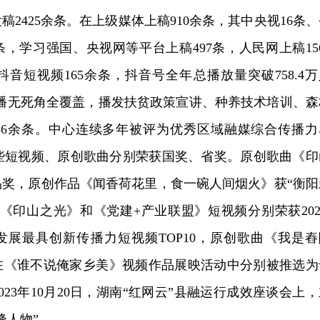
发稿2425余条。在上级媒体上稿910余条，其中央视16条
4条，学习强国、央视网等平台上稿497条，人民网上稿15
音短视频165余条，抖音号全年总播放量突破758.4万
响”广播无死角全覆盖，播发扶贫政策宣讲、种养技术培训、森
086余条。中心连续多年被评为优秀区域融媒综合传播力
一些短视频、原创歌曲分别荣获国奖、省奖。原创歌曲《印
品奖，原创作品《闻香荷花里，食一碗人间烟火》获“衡阳
《印山之光》和《党建+产业联盟》短视频分别荣获2022
新发展最具创新传播力短视频TOP10，原创歌曲《我是舂
在《谁不说俺家乡美》视频作品展映活动中分别被推选为
23年10月20日，湖南“红网云”县融运行成效座谈会上，
锋人物”。