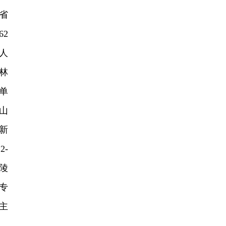
、省
62
人
林
单
山
新
-
陵
专
主