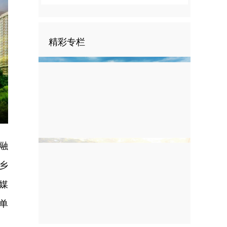
精彩专栏
nter
ullscreen
融
乡
媒
单