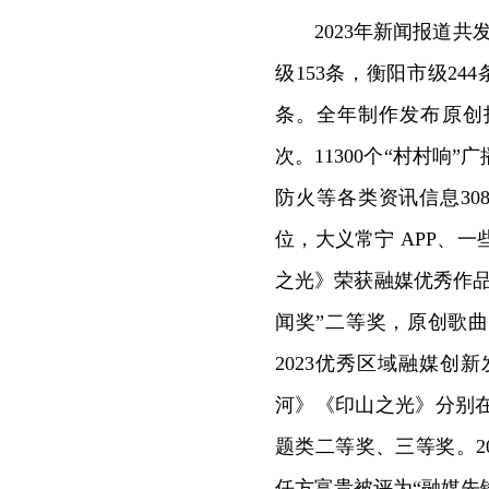
2023年新闻报道共
级153条，衡阳市级24
条。全年制作发布原创抖
次。11300个“村村
防火等各类资讯信息3
位，大义常宁 APP、
之光》荣获融媒优秀作
闻奖”二等奖，原创歌曲
2023优秀区域融媒创
河》《印山之光》分别
题类二等奖、三等奖。20
任方富贵被评为“融媒先