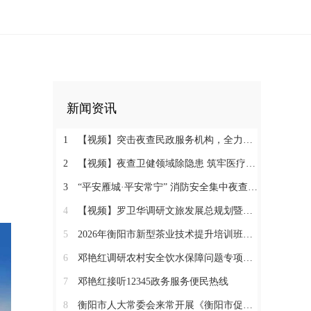
新闻资讯
1
【视频】突击夜查民政服务机构，全力守护特殊群体安全
2
【视频】夜查卫健领域除隐患 筑牢医疗机构消防安全“防火墙”
3
“平安雁城·平安常宁” 消防安全集中夜查行动通告
4
【视频】罗卫华调研文旅发展总规划暨农文旅发展工作
5
2026年衡阳市新型茶业技术提升培训班在塔山瑶族乡开班
6
邓艳红调研农村安全饮水保障问题专项整治和抗旱保水工作
7
邓艳红接听12345政务服务便民热线
8
衡阳市人大常委会来常开展《衡阳市促进中医药康养与文旅融合发展若干规定（草案）》立法调研