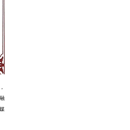
，
融
全媒