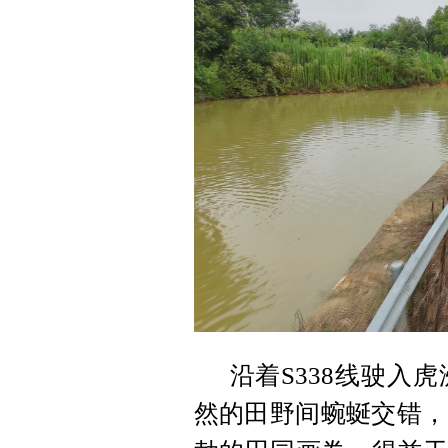
沿着S338线驶入
然的田野间蜿蜒交错，