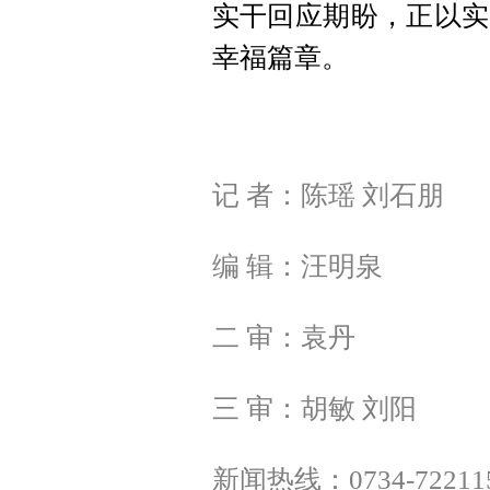
实干回应期盼，正以实
幸福篇章。
记 者：陈瑶 刘石朋
编 辑：汪明泉
二 审：袁丹
三 审：胡敏 刘阳
新闻热线：0734-72211