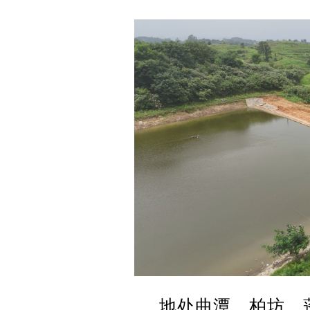
地处曲潭、柏坊、