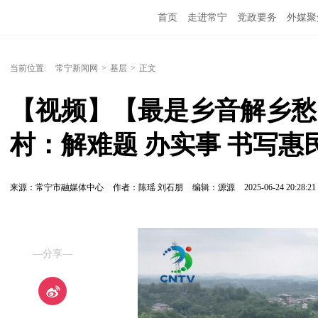
首页
走进常宁
党政要务
外媒聚
当前位置:
常宁新闻网
>
基层
>
正文
【视频】【最是乡音解乡愁
村：解难题 办实事 书写惠
来源：常宁市融媒体中心
作者：陈瑶 刘石朋
编辑：源源
2025-06-24 20:28:21
—分享—