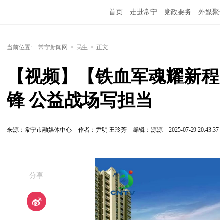
首页
走进常宁
党政要务
外媒聚
当前位置:
常宁新闻网
>
民生
>
正文
【视频】【铁血军魂耀新程
锋 公益战场写担当
来源：常宁市融媒体中心
作者：尹明 王玲芳
编辑：源源
2025-07-29 20:43:37
—分享—