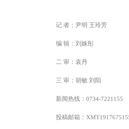
记 者：尹明 王玲芳
编 辑：刘姝彤
二 审：袁丹
三 审：胡敏 刘阳
新闻热线：0734-7221155
投稿邮箱：XMT1917675155