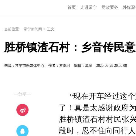
首页
走进常宁
党政要务
外媒聚
当前位置:
常宁新闻网
>
正文
胜桥镇渣石村：乡音传民意
来源：常宁市融媒体中心
作者：罗嘉珂
编辑：源源
2025-09-29 20:55:08
—分享—
“现在开车经过这
了！真是太感谢政府为
胜桥镇渣石村村民张兴辉
段时，忍不住向同行人