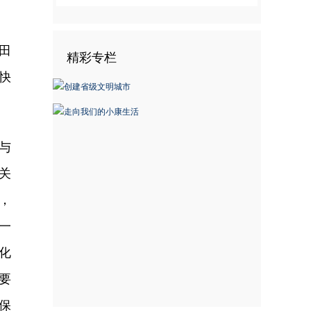
田
精彩专栏
快
与
关
，
一
化
要
保