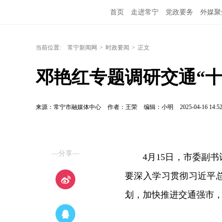
首页
走进常宁
党政要务
外媒聚
当前位置:
常宁新闻网
>
时政要闻
>
正文
邓艳红专题调研交通“十
来源：常宁市融媒体中心
作者：王荣
编辑：小明
2025-04-16 14:5
—分享—
4月15日，市委副
要深入学习贯彻习近平
划，加快推进交通强市