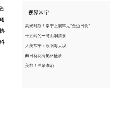
衡
视界常宁
项
高光时刻！常宁上演罕见“金边日食”
协
十五岭的一湾山涧清泉
科
大美常宁：欧阳海大坝
向日葵花海艳丽盛放
美哉！洋泉湖泊