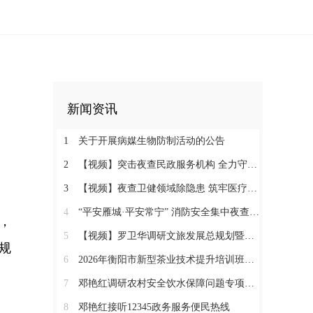
新闻资讯
1
关于开展病媒生物防制活动的公告
2
【视频】突击夜查民政服务机构 全力守护特殊群体安全
3
【视频】夜查卫健领域除隐患 筑牢医疗机构消防安全“防火墙”
4
“平安雁城·平安常宁” 消防安全集中夜查行动通告
，
5
【视频】罗卫华调研文旅发展总规划暨农文旅发展工作
规
6
2026年衡阳市新型茶业技术提升培训班在塔山瑶族乡开班
7
邓艳红调研农村安全饮水保障问题专项整治和抗旱保水工作
8
邓艳红接听12345政务服务便民热线