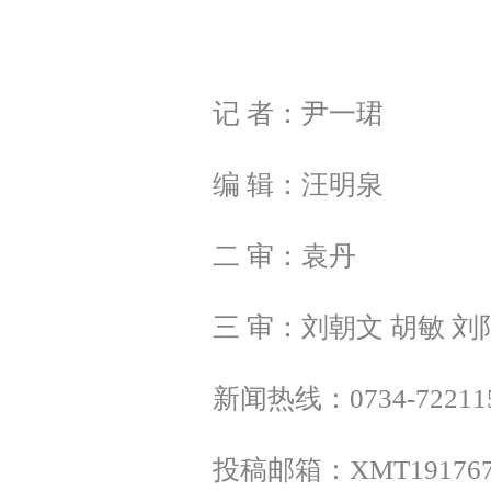
记 者：尹一珺
编 辑：汪明泉
二 审：袁丹
三 审：刘朝文 胡敏 刘
新闻热线：0734-72211
投稿邮箱：XMT1917675