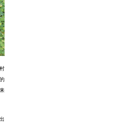
村
的
来
出