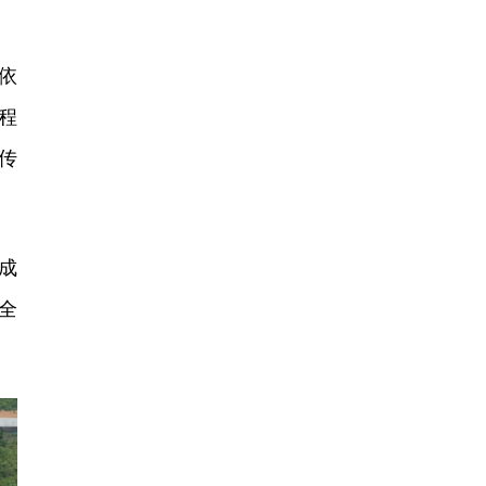
依
程
传
成
全