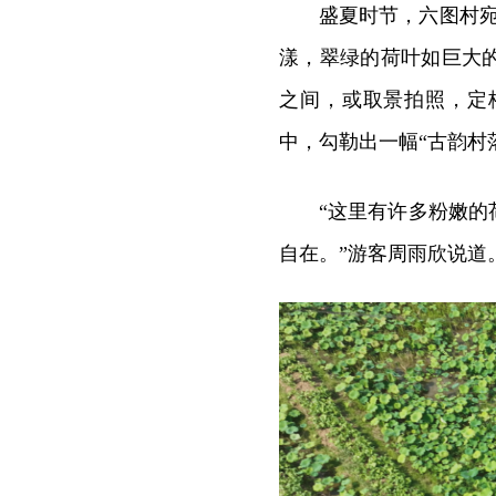
盛夏时节，六图村宛
漾，翠绿的荷叶如巨大
之间，或取景拍照，定
中，勾勒出一幅“古韵村
“这里有许多粉嫩
自在。”游客周雨欣说道