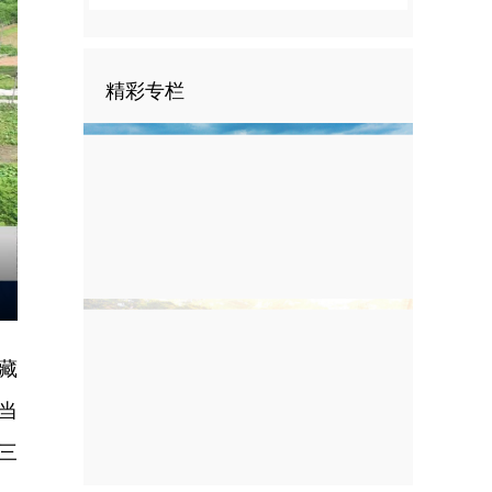
精彩专栏
nter
ullscreen
藏
当
三