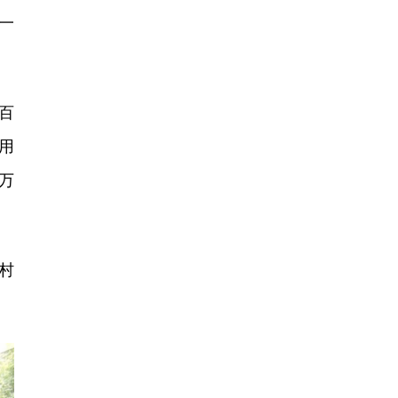
一
百
用
万
村