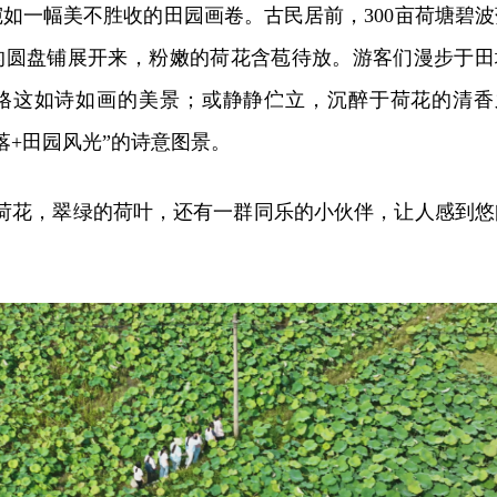
如一幅美不胜收的田园画卷。古民居前，300亩荷塘碧波
的圆盘铺展开来，粉嫩的荷花含苞待放。游客们漫步于田
格这如诗如画的美景；或静静伫立，沉醉于荷花的清香
落+田园风光”的诗意图景。
的荷花，翠绿的荷叶，还有一群同乐的小伙伴，让人感到悠
。