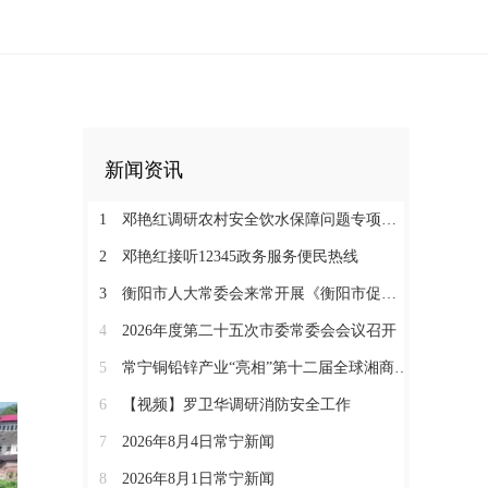
新闻资讯
1
邓艳红调研农村安全饮水保障问题专项整治和抗旱保水工作
2
邓艳红接听12345政务服务便民热线
3
衡阳市人大常委会来常开展《衡阳市促进中医药康养与文旅融合发展若干规定（草案）》立法调研
4
2026年度第二十五次市委常委会会议召开
5
常宁铜铅锌产业“亮相”第十二届全球湘商大会京津冀推介会
6
【视频】罗卫华调研消防安全工作
7
2026年8月4日常宁新闻
8
2026年8月1日常宁新闻