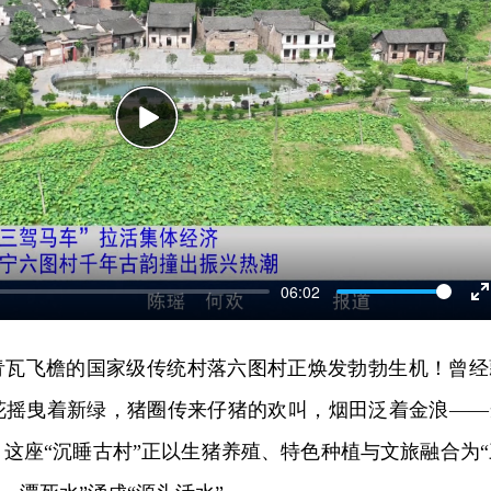
Play
06:02
E
f
青瓦飞檐的国家级传统村落六图村正焕发勃勃生机！曾经
花摇曳着新绿，猪圈传来仔猪的欢叫，烟田泛着金浪——
这座“沉睡古村”正以生猪养殖、特色种植与文旅融合为“