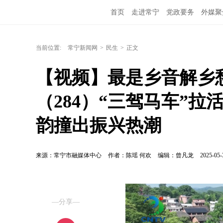
首页
走进常宁
党政要务
外媒聚
当前位置:
常宁新闻网
>
民生
>
正文
【视频】最是乡音解乡
（284）“三驾马车”
韵撞出振兴热潮
来源：常宁市融媒体中心
作者：陈瑶 何欢
编辑：曾凡龙
2025-05-
—分享—