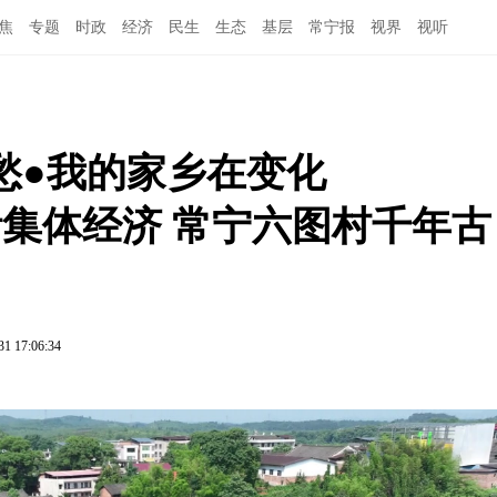
焦
专题
时政
经济
民生
生态
基层
常宁报
视界
视听
愁●我的家乡在变化
拉活集体经济 常宁六图村千年古
31 17:06:34