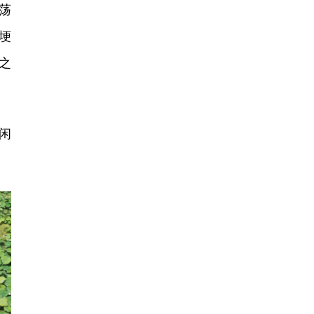
荡
埂
之
闲