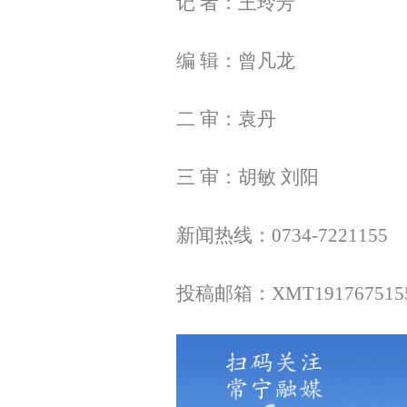
记 者：王玲芳
编 辑：曾凡龙
二 审：袁丹
三 审：胡敏 刘阳
新闻热线：0734-7221155
投稿邮箱：XMT1917675155