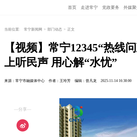
首页
走进常宁
党政要务
外媒聚
当前位置:
常宁新闻网
>
部门动态
>
正文
【视频】常宁12345“热
上听民声 用心解“水忧”
来源：常宁市融媒体中心
作者：王玲芳
编辑：曾凡龙
2025-11-14 16:38:00
—分享—