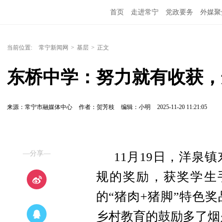
首页
走进常宁
党政要务
外媒聚
当前位置:
常宁新闻网
>
基层
>
正文
东桥中学：努力就有收获，
来源：常宁市融媒体中心
作者：贺芳枝
编辑：小明
2025-11-20 11:21:05
—分享—
11月19日，洋泉
规的奖励，
获奖学生
的“猪肉+猪脚”特色
乡村教育的鼓励多了烟