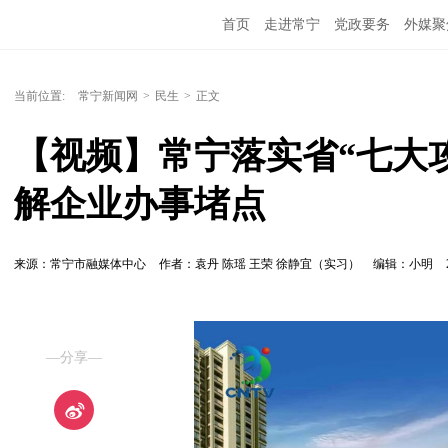
首页
走进常宁
党政要务
外媒聚
当前位置:
常宁新闻网
>
民生
>
正文
【视频】常宁落实省“七大攻
解企业办事堵点
来源：常宁市融媒体中心
作者：袁丹 陈瑶 王荣 徐静宜（实习）
编辑：小明
—分享—