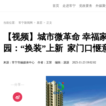
首页
走进常宁
党政要务
外媒聚
当前位置:
常宁新闻网
>
基层
>
正文
【视频】城市微革命 幸福家
园：“换装”上新  家门口惬
来源：常宁市融媒体中心
作者：王荣
编辑：源源
2025-11-23 19:02:02
—分享—