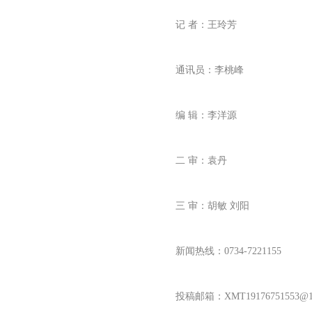
记 者：王玲芳
通讯员：李桃峰
编 辑：李洋源
二 审：袁丹
三 审：胡敏 刘阳
新闻热线：0734-7221155
投稿邮箱：XMT
19176751553
@1