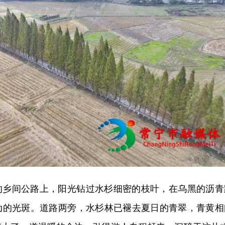
的乡间公路上，
阳光钻过
水杉细密的枝叶，在乌黑的沥青
动的光斑。道路两旁，水杉林已褪去夏日的青翠，青黄相