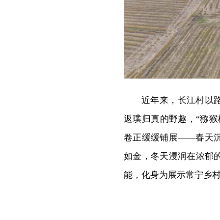
近年来，长江村以
返璞归真的野趣，“猕猴
卷正缓缓铺展——春天
如金，冬天浸润在浓郁
能，化身为展示常宁乡村