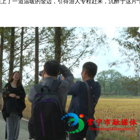
镶上了一道温暖的金边，引得游人专程赶来，沉醉于这片“