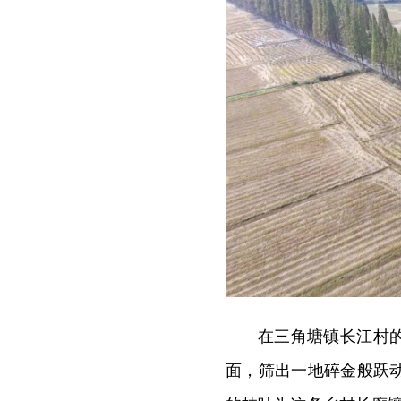
在三角塘镇长江村
面，筛出一地碎金般跃