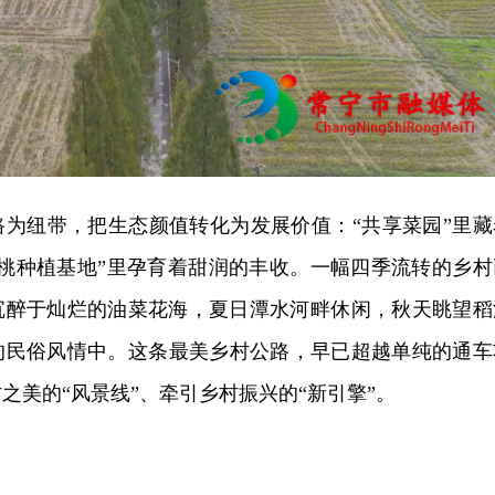
路为纽带，把生态
颜值转化
为发展价值：“共享菜园”里藏
桃种植基地”里孕育
着甜润的
丰收。一幅四季流转的乡村
沉醉于灿烂的油菜花海，夏日潭水河畔休闲，秋天眺望稻
的民俗风情中。这条最美乡村公路，早已超越单纯的通车
之美的“风景线”、牵引乡村振兴的“新引擎”。