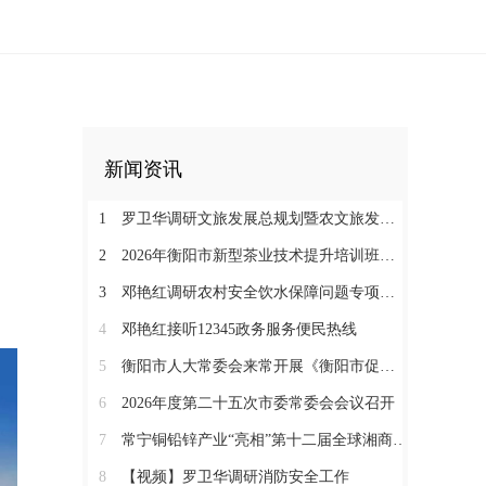
新闻资讯
1
罗卫华调研文旅发展总规划暨农文旅发展工作
2
2026年衡阳市新型茶业技术提升培训班在塔山瑶族乡开班
3
邓艳红调研农村安全饮水保障问题专项整治和抗旱保水工作
4
邓艳红接听12345政务服务便民热线
5
衡阳市人大常委会来常开展《衡阳市促进中医药康养与文旅融合发展若干规定（草案）》立法调研
6
2026年度第二十五次市委常委会会议召开
7
常宁铜铅锌产业“亮相”第十二届全球湘商大会京津冀推介会
8
【视频】罗卫华调研消防安全工作