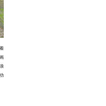
着
画
浪
功