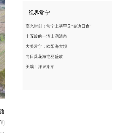
视界常宁
高光时刻！常宁上演罕见“金边日食”
十五岭的一湾山涧清泉
大美常宁：欧阳海大坝
向日葵花海艳丽盛放
美哉！洋泉湖泊
路
间