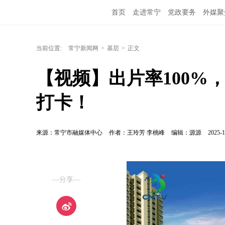
首页
走进常宁
党政要务
外媒聚
当前位置:
常宁新闻网
>
基层
>
正文
【视频】出片率100%
打卡！
来源：常宁市融媒体中心
作者：王玲芳 李桃峰
编辑：源源
2025-1
—分享—