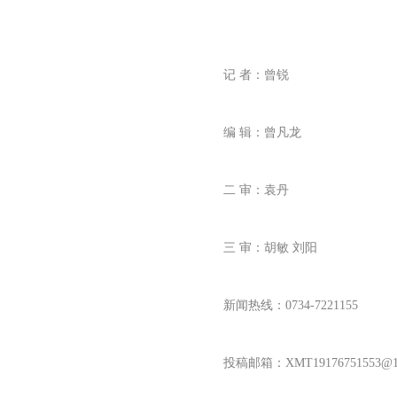
记 者：曾锐
编 辑：曾凡龙
二 审：袁丹
三 审：胡敏 刘阳
新闻热线：0734-7221155
投稿邮箱：XMT
19176751553
@1