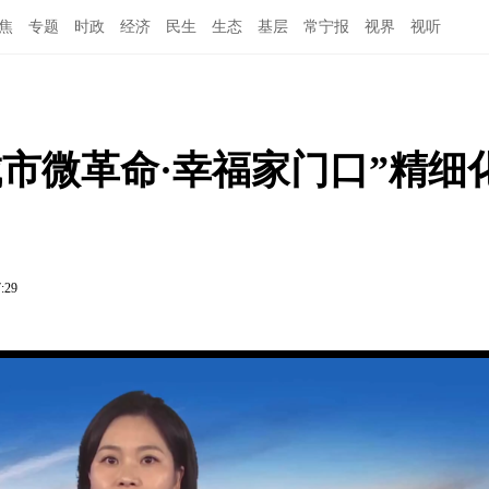
焦
专题
时政
经济
民生
生态
基层
常宁报
视界
视听
市微革命·幸福家门口”精细
7:29