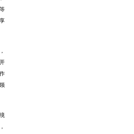
等
享
，
开
作
领
境
，