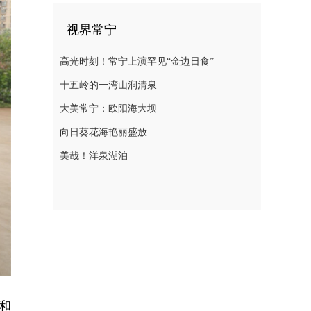
视界常宁
高光时刻！常宁上演罕见“金边日食”
十五岭的一湾山涧清泉
大美常宁：欧阳海大坝
向日葵花海艳丽盛放
美哉！洋泉湖泊
和