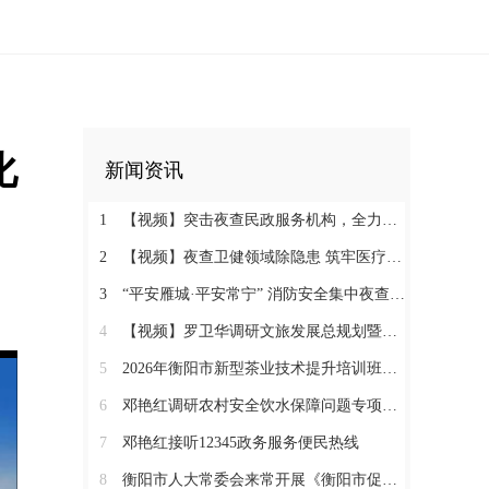
化
新闻资讯
1
【视频】突击夜查民政服务机构，全力守护特殊群体安全
2
【视频】夜查卫健领域除隐患 筑牢医疗机构消防安全“防火墙”
3
“平安雁城·平安常宁” 消防安全集中夜查行动通告
4
【视频】罗卫华调研文旅发展总规划暨农文旅发展工作
5
2026年衡阳市新型茶业技术提升培训班在塔山瑶族乡开班
6
邓艳红调研农村安全饮水保障问题专项整治和抗旱保水工作
7
邓艳红接听12345政务服务便民热线
8
衡阳市人大常委会来常开展《衡阳市促进中医药康养与文旅融合发展若干规定（草案）》立法调研