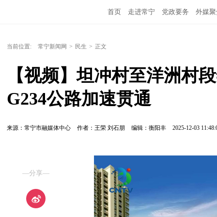
首页
走进常宁
党政要务
外媒聚
当前位置:
常宁新闻网
>
民生
>
正文
【视频】坦冲村至洋洲村段
G234公路加速贯通
来源：常宁市融媒体中心
作者：王荣 刘石朋
编辑：衡阳丰
2025-12-03 11:48:
—分享—