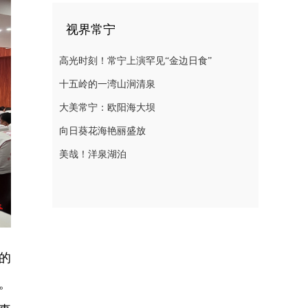
视界常宁
高光时刻！常宁上演罕见“金边日食”
十五岭的一湾山涧清泉
大美常宁：欧阳海大坝
向日葵花海艳丽盛放
美哉！洋泉湖泊
的
。