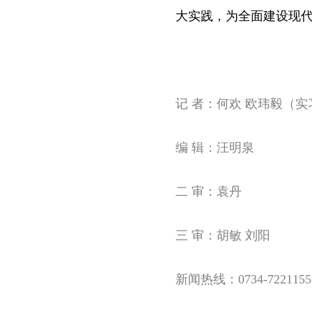
大实践，为全面建设现
记 者：何欢 欧玮毅（实
编 辑：汪明泉
二 审：袁丹
三 审：胡敏 刘阳
新闻热线：0734-7221155