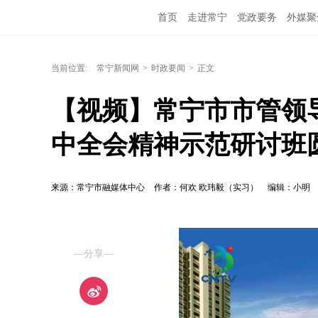
首页
走进常宁
党政要务
外媒聚
当前位置:
常宁新闻网
>
时政要闻
>
正文
【视频】常宁市市管领
中全会精神示范研讨班
来源：常宁市融媒体中心
作者：何欢 欧玮毅（实习）
编辑：小明
—分享—