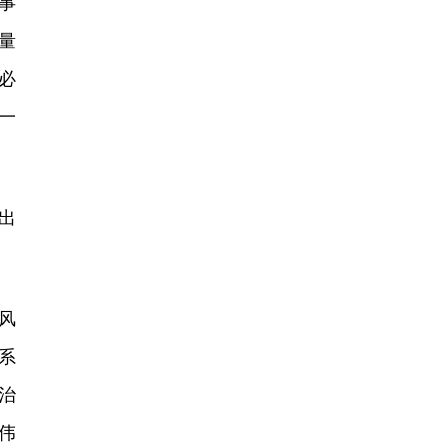
事
量
必
一
出
风
系
治
伟