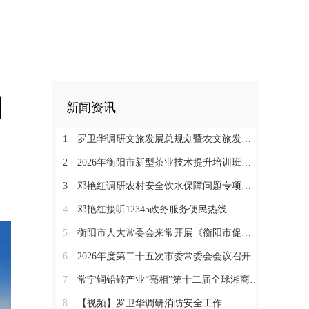
四
新闻资讯
1
罗卫华调研文旅发展总规划暨农文旅发展工作
2
2026年衡阳市新型茶业技术提升培训班在塔山瑶族乡开班
3
邓艳红调研农村安全饮水保障问题专项整治和抗旱保水工作
4
邓艳红接听12345政务服务便民热线
5
衡阳市人大常委会来常开展《衡阳市促进中医药康养与文旅融合发展若干规定（草案）》立法调研
6
2026年度第二十五次市委常委会会议召开
7
常宁铜铅锌产业“亮相”第十二届全球湘商大会京津冀推介会
8
【视频】罗卫华调研消防安全工作