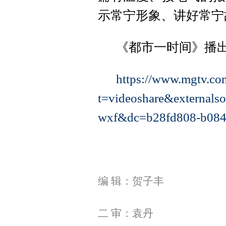
示常宁形象、讲好常宁
《都市一时间》播
https://www.mgtv.c
t=videoshare&externa
wxf&dc=b28fd808-b084
编 辑：贺子丰
二 审：袁丹