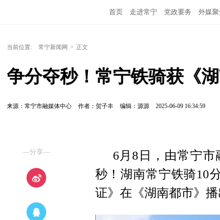
首页
走进常宁
党政要务
外媒聚
当前位置:
常宁新闻网
>
正文
争分夺秒！常宁铁骑获《湖
来源：常宁市融媒体中心
作者：贺子丰
编辑：源源
2025-06-09 16:34:59
—分享—
6月8日，由常宁
秒！湖南常宁铁骑10分
证》在《湖南都市》播