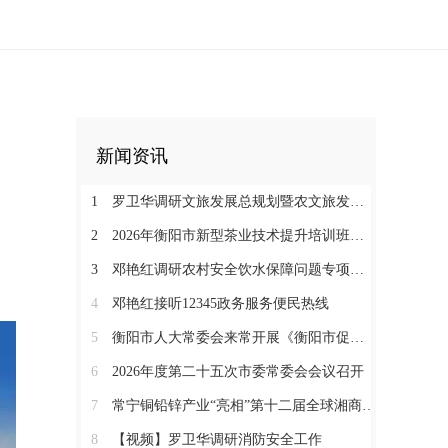
新闻资讯
1
罗卫华调研文旅发展总规划暨农文旅发展工作
2
2026年衡阳市新型茶业技术提升培训班在塔山瑶族乡开班
3
邓艳红调研农村安全饮水保障问题专项整治和抗旱保水工作
4
邓艳红接听12345政务服务便民热线
5
衡阳市人大常委会来常开展《衡阳市促进中医药康养与文旅融合发展若干规定（草案）》立法调研
6
2026年度第二十五次市委常委会会议召开
7
常宁铜铅锌产业“亮相”第十二届全球湘商大会京津冀推介会
8
【视频】罗卫华调研消防安全工作