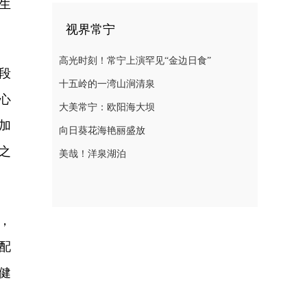
生
视界常宁
高光时刻！常宁上演罕见“金边日食”
段
十五岭的一湾山涧清泉
心
大美常宁：欧阳海大坝
加
向日葵花海艳丽盛放
之
美哉！洋泉湖泊
，
配
健