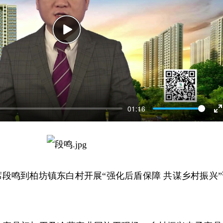
Play
01:16
E
f
席段鸣到柏坊镇东白村开展“强化后盾保障 共谋乡村振兴”