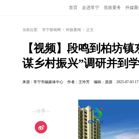
首页
走进常宁
党政要务
外媒聚
当前位置:
常宁新闻网
>
时政要闻
>
正文
【视频】段鸣到柏坊镇东
谋乡村振兴”调研并到
来源：常宁市融媒体中心
作者：王玲芳
编辑：源源
2025-07-03 17
—分享—