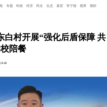
焦
专题
时政
经济
民生
生态
基层
常宁报
视界
视听
白村开展“强化后盾保障 共
学校陪餐
:24:46