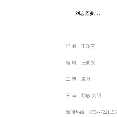
刘志坚参加。
记 者：王玲芳
编 辑：汪明泉
二 审：袁丹
三 审：胡敏 刘阳
新闻热线：0734-7221155