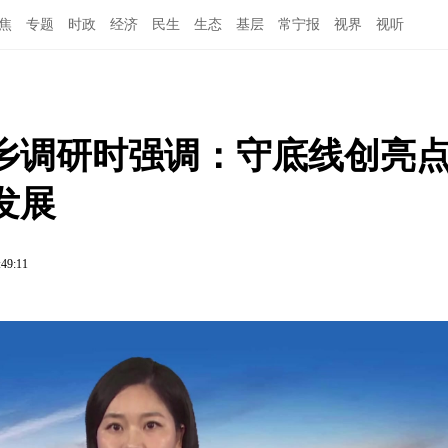
焦
专题
时政
经济
民生
生态
基层
常宁报
视界
视听
乡调研时强调：守底线创亮点
发展
:49:11