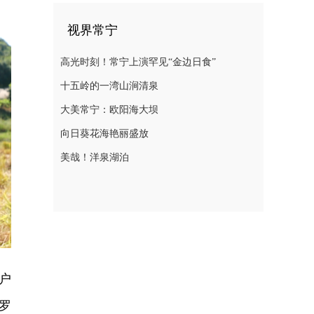
视界常宁
高光时刻！常宁上演罕见“金边日食”
十五岭的一湾山涧清泉
大美常宁：欧阳海大坝
向日葵花海艳丽盛放
美哉！洋泉湖泊
户
罗