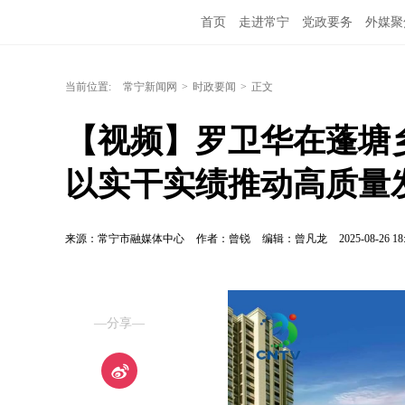
首页
走进常宁
党政要务
外媒聚
当前位置:
常宁新闻网
>
时政要闻
>
正文
【视频】罗卫华在蓬塘
以实干实绩推动高质量
来源：常宁市融媒体中心
作者：曾锐
编辑：曾凡龙
2025-08-26 18
—分享—