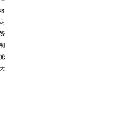
落
定
资
制
党
大