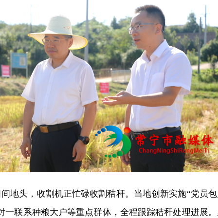
田间地头，
收割机正
忙碌收割秸秆。当地创新实施“党员包
一对一联系种粮大户等重点群体，全程跟踪秸秆处理进展。