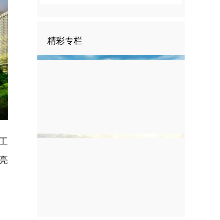
精彩专栏
nter
ullscreen
工
亮