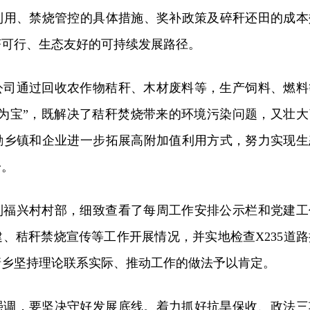
利用、禁烧管控的具体措施、奖补政策及
碎秆还田
的成本
济可行、生态友好的可持续发展路径。
公司通过回收农作物秸秆、木材废料等，生产饲料、燃料
废为宝”，既解决了秸秆焚烧带来的环境污染问题，又壮大
励乡镇和企业进一步拓展高附加值利用方式，努力实现生
一。
到福兴
村村部，细致查看了每周工作安排公示栏和党建工
、秸秆禁烧宣传等工作开展情况，并实地检查X235道路
塘乡坚持理论联系实际、推动工作的做法予以肯定。
强调，要坚决守好发展底线。着力抓好抗旱保收、政法三