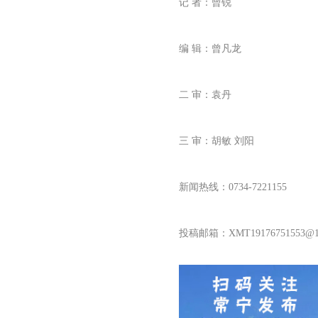
记 者：曾锐
编 辑：曾凡龙
二 审：袁丹
三 审：胡敏 刘阳
新闻热线：0734-7221155
投稿邮箱：XMT
19176751553
@1