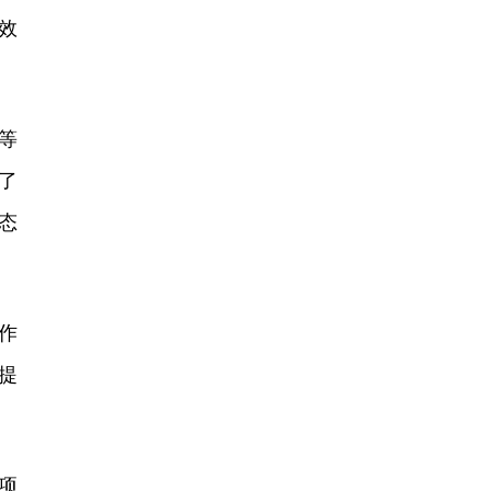
效
等
了
态
作
提
项