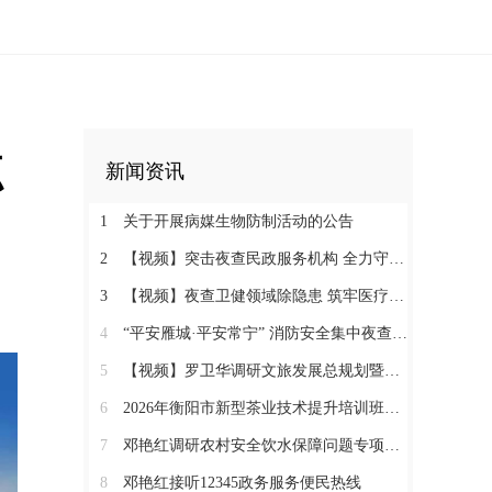
 
新闻资讯
1
关于开展病媒生物防制活动的公告
2
【视频】突击夜查民政服务机构 全力守护特殊群体安全
3
【视频】夜查卫健领域除隐患 筑牢医疗机构消防安全“防火墙”
4
“平安雁城·平安常宁” 消防安全集中夜查行动通告
5
【视频】罗卫华调研文旅发展总规划暨农文旅发展工作
6
2026年衡阳市新型茶业技术提升培训班在塔山瑶族乡开班
7
邓艳红调研农村安全饮水保障问题专项整治和抗旱保水工作
8
邓艳红接听12345政务服务便民热线